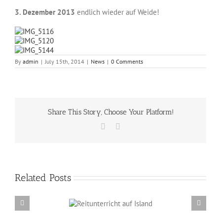
3. Dezember 2013
endlich wieder auf Weide!
By
admin
|
July 15th, 2014
|
News
|
0 Comments
Share This Story, Choose Your Platform!
Facebook
Email
Related Posts
Reitunterricht auf
Erzählabende mit Eve Barmettler und Ewald
Island
Isenbügel