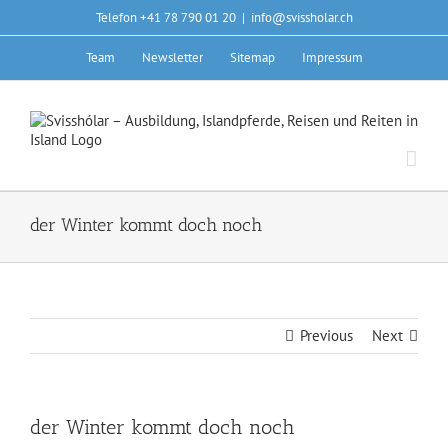
Skip
Telefon +41 78 790 01 20
|
info@svissholar.ch
to
content
Team
Newsletter
Sitemap
Impressum
der Winter kommt doch noch
Previous
Next
der Winter kommt doch noch