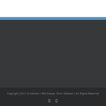
Copyright 2015 Svisshólar | Web Design: Einar Gíslason | All Rights Reserved
Facebook
Email