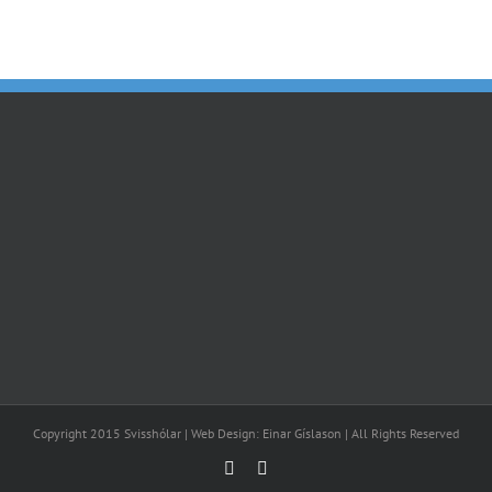
Copyright 2015 Svisshólar | Web Design: Einar Gíslason | All Rights Reserved
Facebook
Email