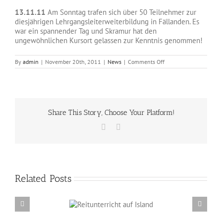
13.11.11
Am Sonntag trafen sich über 50 Teilnehmer zur
diesjährigen Lehrgangsleiterweiterbildung in Fällanden. Es
war ein spannender Tag und Skramur hat den
ungewöhnlichen Kursort gelassen zur Kenntnis genommen!
on
By
admin
|
November 20th, 2011
|
News
|
Comments Off
IPVCH
Lehrgangsleiterweiter
Share This Story, Choose Your Platform!
Facebook
Email
Related Posts
Reitunterricht auf
Erzählabende mit Eve Barmettler und Ewald
Island
Isenbügel