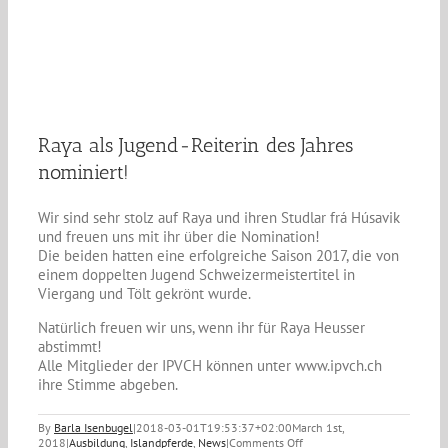
Raya als Jugend-Reiterin des Jahres
nominiert!
Wir sind sehr stolz auf Raya und ihren Studlar frá Húsavik
und freuen uns mit ihr über die Nomination!
Die beiden hatten eine erfolgreiche Saison 2017, die von
einem doppelten Jugend Schweizermeistertitel in
Viergang und Tölt gekrönt wurde.
Natürlich freuen wir uns, wenn ihr für Raya Heusser
abstimmt!
Alle Mitglieder der IPVCH können unter www.ipvch.ch
ihre Stimme abgeben.
By
Barla Isenbugel
|
2018-03-01T19:53:37+02:00
March 1st,
on
2018
|
Ausbildung
,
Islandpferde
,
News
|
Comments Off