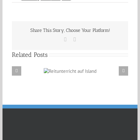
Raya
als
Jugend-
Reiterin
des
Jahres
Share This Story, Choose Your Platform!
nominiert!
Facebook
Email
Related Posts
Reitunterricht auf
Neue Verkaufspferde unterwegs in di
Island
Schweiz