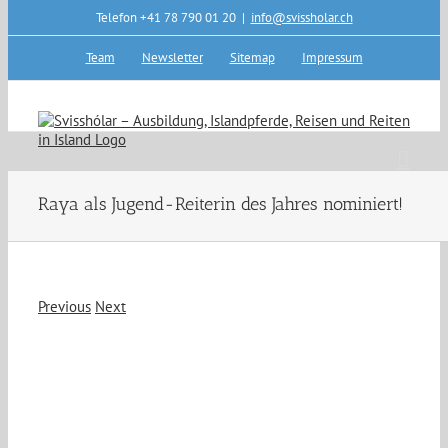
Skip
Telefon +41 78 790 01 20
|
info@svissholar.ch
to
content
Team
Newsletter
Sitemap
Impressum
Raya als Jugend-Reiterin des Jahres nominiert!
Previous
Next
View
Larger
Image