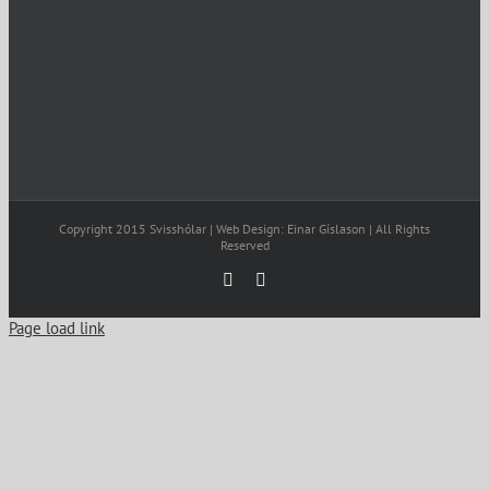
Copyright 2015 Svisshólar | Web Design: Einar Gíslason | All Rights
Reserved
Facebook
Email
Page load link