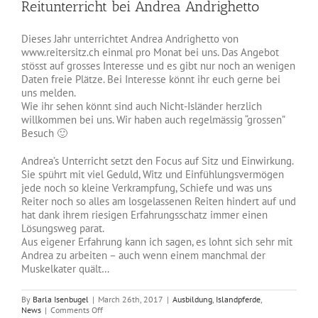
Reitunterricht bei Andrea Andrighetto
Image
Dieses Jahr unterrichtet Andrea Andrighetto von
www.reitersitz.ch einmal pro Monat bei uns. Das Angebot
stösst auf grosses Interesse und es gibt nur noch an wenigen
Daten freie Plätze. Bei Interesse könnt ihr euch gerne bei
uns melden.
Wie ihr sehen könnt sind auch Nicht-Isländer herzlich
willkommen bei uns. Wir haben auch regelmässig “grossen”
Besuch 🙂
Andrea’s Unterricht setzt den Focus auf Sitz und Einwirkung.
Sie spührt mit viel Geduld, Witz und Einfühlungsvermögen
jede noch so kleine Verkrampfung, Schiefe und was uns
Reiter noch so alles am losgelassenen Reiten hindert auf und
hat dank ihrem riesigen Erfahrungsschatz immer einen
Lösungsweg parat.
Aus eigener Erfahrung kann ich sagen, es lohnt sich sehr mit
Andrea zu arbeiten – auch wenn einem manchmal der
Muskelkater quält…
By
Barla Isenbugel
|
March 26th, 2017
|
Ausbildung
,
Islandpferde
,
on
News
|
Comments Off