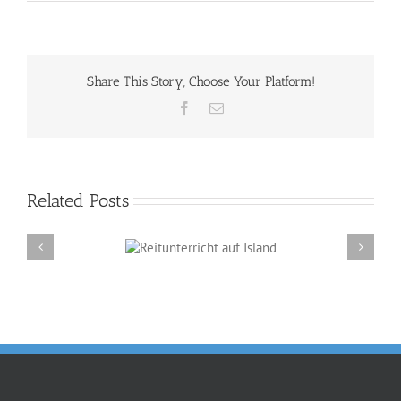
Reitunterricht
bei
Andrea
Andrighetto
Share This Story, Choose Your Platform!
Facebook
Email
Related Posts
Reitunterricht auf
Neue Verkaufspferde unterwegs in 
Island
Schweiz