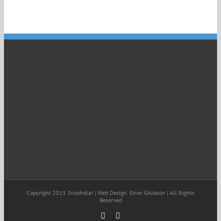
Copyright 2015 Svisshólar | Web Design: Einar Gíslason | All Rights
Reserved
Facebook
Email