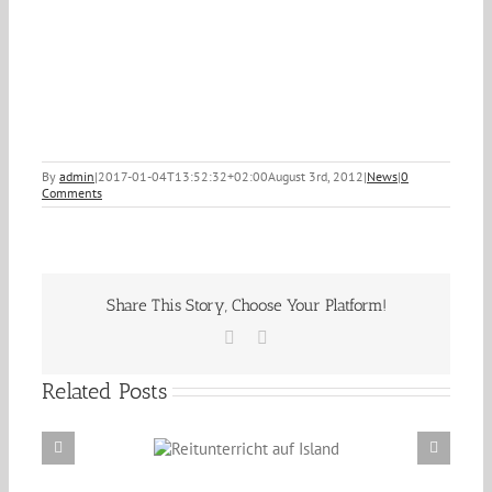
By
admin
|
2017-01-04T13:52:32+02:00
August 3rd, 2012
|
News
|
0
Comments
Share This Story, Choose Your Platform!
Facebook
Email
Related Posts
Reitunterricht auf
Erzählabende mit Eve Barmettler und Ewald
Island
Isenbügel