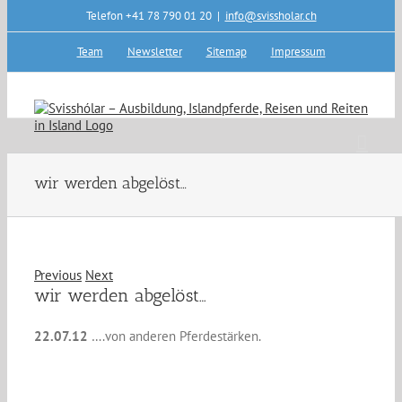
Skip
Telefon +41 78 790 01 20
|
info@svissholar.ch
to
content
Team
Newsletter
Sitemap
Impressum
wir werden abgelöst…
Previous
Next
wir werden abgelöst…
22.07.12
….von anderen Pferdestärken.