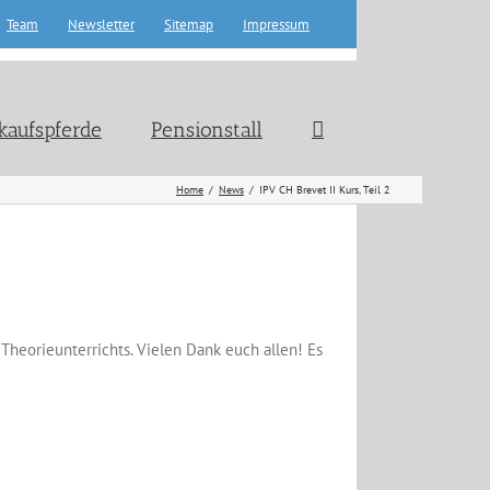
Team
Newsletter
Sitemap
Impressum
kaufspferde
Pensionstall
Home
News
IPV CH Brevet II Kurs, Teil 2
heorieunterrichts. Vielen Dank euch allen! Es