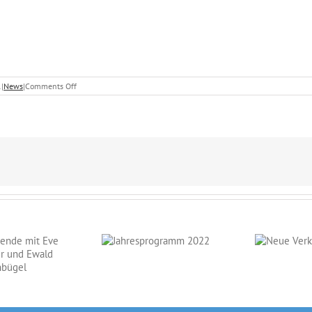
on
1
|
News
|
Comments Off
IPV
CH
Brevet
II
Kurs,
Teil
2
Jahresprogramm
Neue
2022
Verkaufspferde