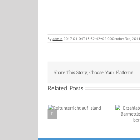
By
admin
|
2017-01-04T13:52:42+02:00
October 3rd, 201
Share This Story, Choose Your Platform!
Related Posts
Reitunterricht auf
Erzählabende mit
Island
Eve Barmettler und
Ewald Isenbügel