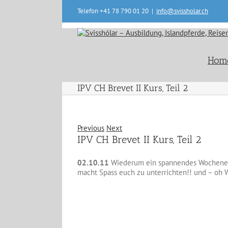
Skip
Telefon +41 78 790 01 20
|
info@svissholar.ch
to
content
Hom
IPV CH Brevet II Kurs, Teil 2
Previous
Next
IPV CH Brevet II Kurs, Teil 2
02.10.11
Wiederum ein spannendes Wochenende
macht Spass euch zu unterrichten!! und – oh 