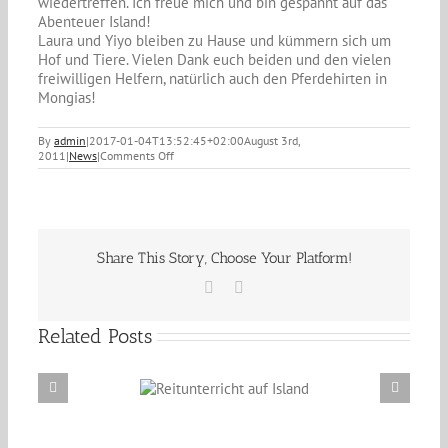
wiedertreffen. Ich freue mich und bin gespannt auf das
Abenteuer Island!
Laura und Yiyo bleiben zu Hause und kümmern sich um
Hof und Tiere. Vielen Dank euch beiden und den vielen
freiwilligen Helfern, natürlich auch den Pferdehirten in
Mongias!
By
admin
|
2017-01-04T13:52:45+02:00
August 3rd,
on
2011
|
News
|
Comments Off
03.08.11
–
Ferienstimmung
Share This Story, Choose Your Platform!
Facebook
Email
Related Posts
Reitunterricht auf
Erzählabende mit Eve Barmettler und Ewald
Island
Isenbügel