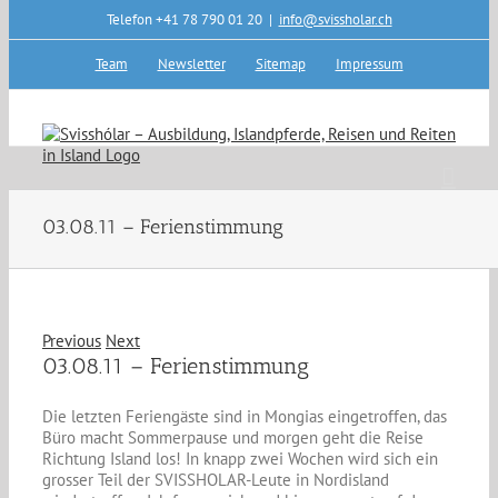
Skip
Telefon +41 78 790 01 20
|
info@svissholar.ch
to
content
Team
Newsletter
Sitemap
Impressum
03.08.11 – Ferienstimmung
Previous
Next
03.08.11 – Ferienstimmung
Die letzten Feriengäste sind in Mongias eingetroffen, das
Büro macht Sommerpause und morgen geht die Reise
Richtung Island los! In knapp zwei Wochen wird sich ein
grosser Teil der SVISSHOLAR-Leute in Nordisland