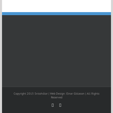
Copyright 2015 Svisshólar | Web Design: Einar Gíslason | All Rights
Reserved
Facebook
Email