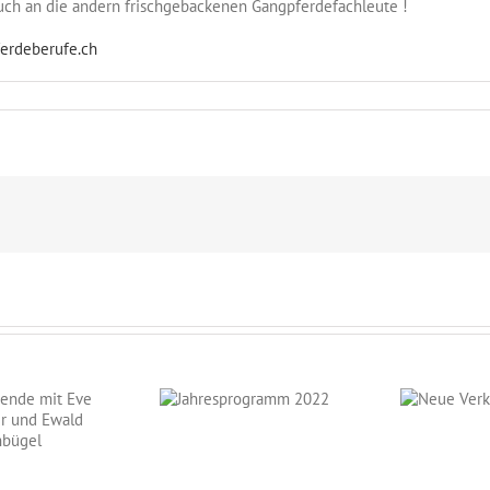
auch an die andern frischgebackenen Gangpferdefachleute !
erdeberufe.ch
7.11
iche
lation
!!!!!
Jahresprogramm
Neue
2022
Verkaufspferde