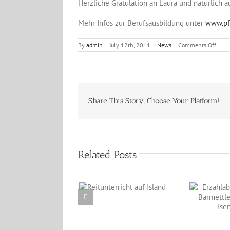
Herzliche Gratulation an Laura und natürlich 
Mehr Infos zur Berufsausbildung unter
www.pf
on
By
admin
|
July 12th, 2011
|
News
|
Comments Off
12.0
–
Herzl
Gratu
Laura
Share This Story, Choose Your Platform!
Related Posts
Reitunterricht auf
Erzählabende mit
Island
Eve Barmettler und
Ewald Isenbügel