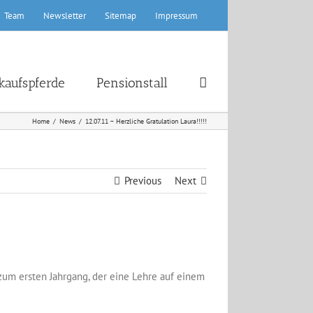
Team
Newsletter
Sitemap
Impressum
kaufspferde
Pensionstall
Home
News
12.07.11 – Herzliche Gratulation Laura!!!!!
Previous
Next
zum ersten Jahrgang, der eine Lehre auf einem