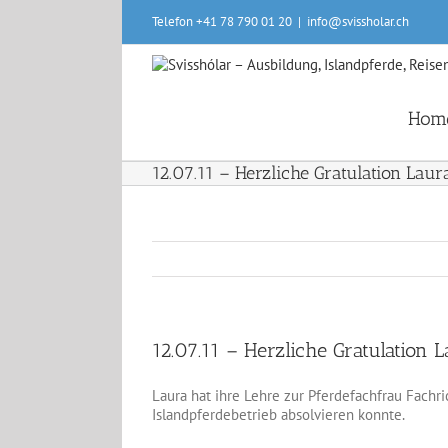
Skip
Telefon +41 78 790 01 20
|
info@svissholar.ch
to
content
Hom
12.07.11 – Herzliche Gratulation Laura!
12.07.11 – Herzliche Gratulation La
Laura hat ihre Lehre zur Pferdefachfrau Fachr
Islandpferdebetrieb absolvieren konnte.