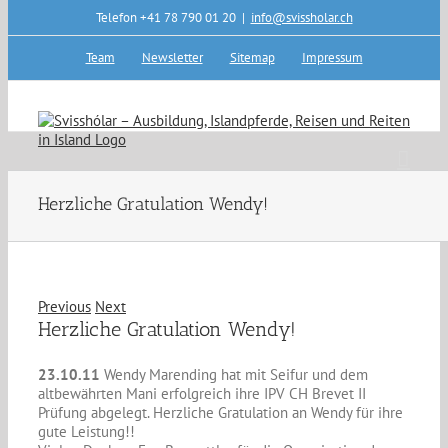
Skip
Telefon +41 78 790 01 20
|
info@svissholar.ch
to
content
Team
Newsletter
Sitemap
Impressum
Herzliche Gratulation Wendy!
Previous
Next
Herzliche Gratulation Wendy!
23.10.11
Wendy Marending hat mit Seifur und dem
altbewährten Mani erfolgreich ihre IPV CH Brevet II
Prüfung abgelegt. Herzliche Gratulation an Wendy für ihre
gute Leistung!!