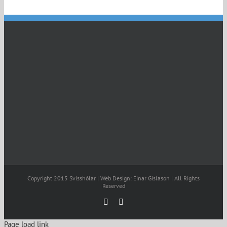
Copyright 2015 Svisshólar | Web Design: Einar Gíslason | All Rights
Reserved
Facebook
Email
Page load link