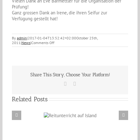
Vielen Dank an Eve Barmettler für die Organisation der
Prüfung!
Ganz grossen Dank an Irene, die ihren Seifur zur
Verfügung gestellt hat!
By
admin
|
2017-01-04T13:52:42+02:00
October 25th,
on
2011
|
News
|
Comments Off
Herzliche
Gratulation
Wendy!
Share This Story, Choose Your Platform!
Facebook
Email
Related Posts
Reitunterricht auf
Erzählabende mit Eve Barmettler und Ewald
Island
Isenbügel