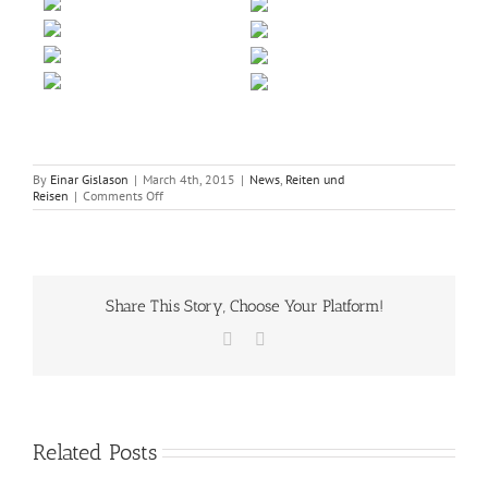
By
Einar Gislason
|
March 4th, 2015
|
News
,
Reiten und
on
Reisen
|
Comments Off
Kaldbakur
Wintertour
2015
Share This Story, Choose Your Platform!
Facebook
Email
Related Posts