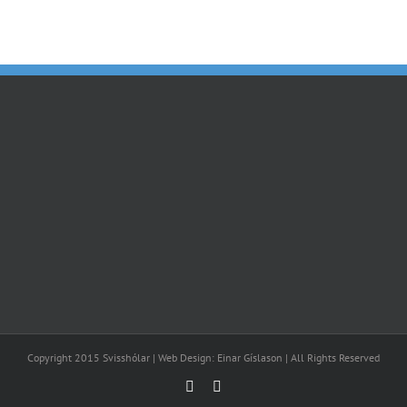
Copyright 2015 Svisshólar | Web Design: Einar Gíslason | All Rights Reserved
Facebook
Email