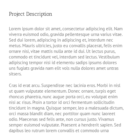
Image
Project Description
Lorem ipsum dolor sit amet, consectetur adipiscing elit. Nam
viverra euismod odio, gravida pellentesque urna varius vitae.
Sed dui lorem, adipiscing in adipiscing et, interdum nec
metus. Mauris ultricies, justo eu convallis placerat, felis enim
ornare nisi, vitae mattis nulla ante id dui. Ut lectus purus,
commodo et tincidunt vel, interdum sed lectus. Vestibulum
adipiscing tempor nisi id elementu sadips ipsums dolores
uns fugiats gravida nam elit vols nulla dolores amet untras
sitsers.
Cras id erat arcu. Suspendisse nec lacinia eros. Morbi in nisl
ut quam vulputate elementum. Donec ornare, turpis eget
rhoncus pharetra, nunc augue porta orci, eu volutpat enim
nisi ac risus. Proin a tortor id orci fermentum sollicitudin
tincidunt in magna. Quisque semper, leo a malesuada dictum,
orci massa blandit diam, nec porttitor quam nunc laoreet
odio. Maecenas sed felis ante, non cursus justo. Vivamus
semper euismod vulputate. Praesent a hendrerit sapien. Sed
dapibus leo rutrum lorem convallis et commodo urna