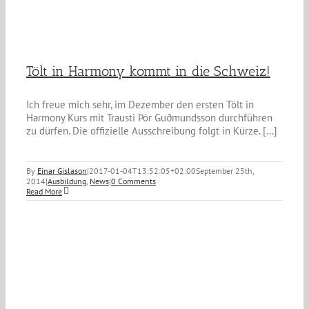
Tölt in Harmony kommt in die Schweiz!
Ich freue mich sehr, im Dezember den ersten Tölt in
Harmony Kurs mit Trausti Þór Guðmundsson durchführen
zu dürfen. Die offizielle Ausschreibung folgt in Kürze. [...]
By
Einar Gislason
|
2017-01-04T13:52:05+02:00
September 25th,
2014
|
Ausbildung
,
News
|
0 Comments
Read More