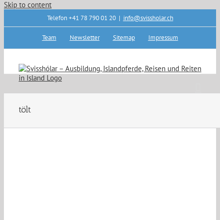
Skip to content
Telefon +41 78 790 01 20
|
info@svissholar.ch
Team
Newsletter
Sitemap
Impressum
tölt