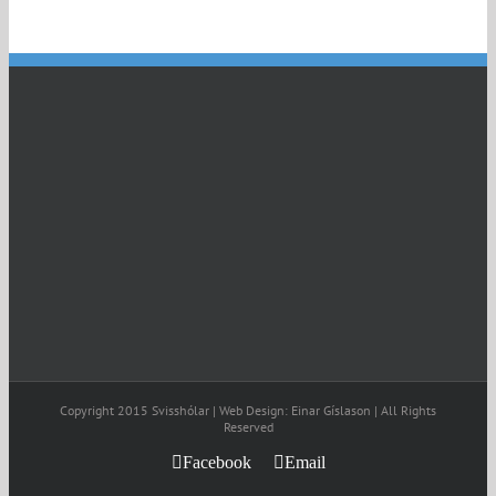
Copyright 2015 Svisshólar | Web Design: Einar Gíslason | All Rights
Reserved
Facebook
Email