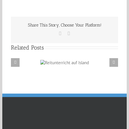
Jährlinge
entdecken
die
Welt…
Share This Story, Choose Your Platform!
Facebook
Email
Related Posts
Reitunterricht auf
Erzählabende mit Eve Barmettler und Ewald
Island
Isenbügel