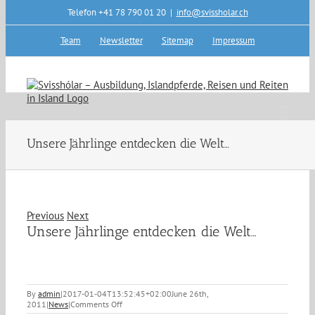
Skip
Telefon +41 78 790 01 20
|
info@svissholar.ch
to
content
Team
Newsletter
Sitemap
Impressum
Unsere Jährlinge entdecken die Welt…
Previous
Next
Unsere Jährlinge entdecken die Welt…
By
admin
|
2017-01-04T13:52:45+02:00
June 26th,
on
2011
|
News
|
Comments Off
Unsere