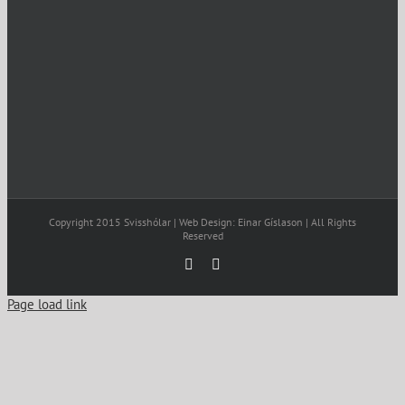
Copyright 2015 Svisshólar | Web Design: Einar Gíslason | All Rights
Reserved
Facebook
Email
Page load link