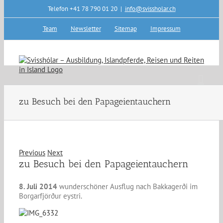
Skip
Telefon +41 78 790 01 20
|
info@svissholar.ch
to
content
Team
Newsletter
Sitemap
Impressum
zu Besuch bei den Papageientauchern
Previous
Next
zu Besuch bei den Papageientauchern
8. Juli 2014
wunderschöner Ausflug nach Bakkagerði im
Borgarfjörður eyst
ri.