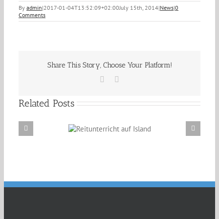
By
admin
|
2017-01-04T13:52:09+02:00
July 15th, 2014
|
News
|
0
Comments
Share This Story, Choose Your Platform!
Facebook
Email
Related Posts
Reitunterricht auf
Erzählabende mit Eve Barmettler und Ewald
Island
Isenbügel