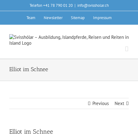
Skip
Telefon +41 78 790 01 20
|
info@svissholar.ch
to
content
Team
Newsletter
Sitemap
Impressum
Elliot im Schnee
Previous
Next
Elliot im Schnee