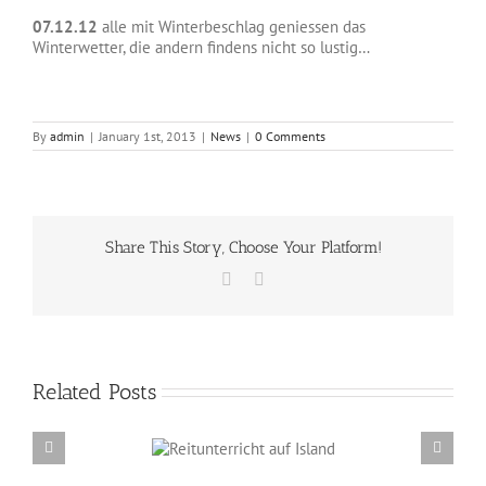
07.12.12
alle mit Winterbeschlag geniessen das
Winterwetter, die andern findens nicht so lustig…
By
admin
|
January 1st, 2013
|
News
|
0 Comments
Share This Story, Choose Your Platform!
Facebook
Email
Related Posts
Reitunterricht auf
Erzählabende mit Eve Barmettler und Ewald
Island
Isenbügel