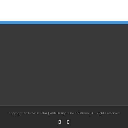
Copyright 2015 Svisshólar | Web Design: Einar Gíslason | All Rights Reserved
Facebook
Email