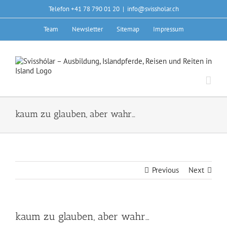
Skip
Telefon +41 78 790 01 20
|
info@svissholar.ch
to
content
Team
Newsletter
Sitemap
Impressum
kaum zu glauben, aber wahr…
Previous
Next
kaum zu glauben, aber wahr…