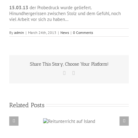
15.03.13
der Probedruck wurde geliefert.
Hinundhergerissen zwischen Stolz und dem Gefühl, noch
viel Arbeit vor sich zu haben…
By
admin
|
March 24th, 2013
|
News
|
0 Comments
Share This Story, Choose Your Platform!
Facebook
Email
Related Posts
Reitunterricht auf
Erzählabende mit Eve Barmettler und Ewald
Island
Isenbügel