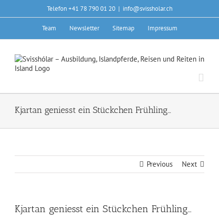
Skip
Telefon +41 78 790 01 20
|
info@svissholar.ch
to
content
Team
Newsletter
Sitemap
Impressum
Kjartan geniesst ein Stückchen Frühling…
Previous
Next
Kjartan geniesst ein Stückchen Frühling…