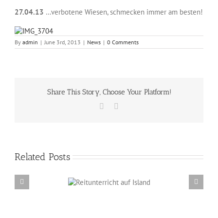
27.04.13
…verbotene Wiesen, schmecken immer am besten!
By
admin
|
June 3rd, 2013
|
News
|
0 Comments
Share This Story, Choose Your Platform!
Facebook
Email
Related Posts
Reitunterricht auf
Erzählabende mit Eve Barmettler und Ewald
Island
Isenbügel