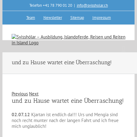
Skip
Telefon +41 78 790 01 20
|
info@svissholar.ch
to
content
Team
Newsletter
Sitemap
Impressum
und zu Hause wartet eine Überraschung!
Previous
Next
und zu Hause wartet eine Überraschung!
02.07.12
Kjartan ist endlich da!!! Urs und Mengia sind
noch recht munter nach der langen Fahrt und ich freue
mich unglaublich!