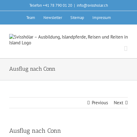
Skip
Telefon +41 78 790 01 20
|
info@svissholar.ch
to
content
Team
Newsletter
Sitemap
Impressum
Ausflug nach Conn
Previous
Next
Ausflug nach Conn