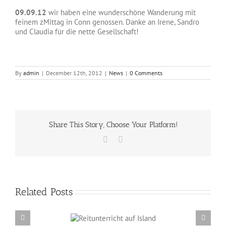
09.09.12
wir haben eine wunderschöne Wanderung mit
feinem zMittag in Conn genossen. Danke an Irene, Sandro
und Claudia für die nette Gesellschaft!
By
admin
|
December 12th, 2012
|
News
|
0 Comments
Share This Story, Choose Your Platform!
Facebook
Email
Related Posts
Reitunterricht auf
Erzählabende mit Eve Barmettler und Ewald