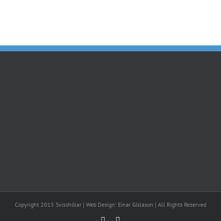
Island
Isenbügel
Copyright 2015 Svisshólar | Web Design: Einar Gíslason | All Rights Reserved
Facebook
Email