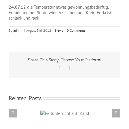
24.07.12
die Temperatur etwas gewöhnungsbedürftig,
Freude meine Pferde wiederzusehen und Klein-Frida ist
schlank und rank!
By
admin
|
August 3rd, 2012
|
News
|
0 Comments
Share This Story, Choose Your Platform!
Facebook
Email
Related Posts
Reitunterricht auf
Erzählabende mit Eve Barmettler und Ewald
Island
Isenbügel