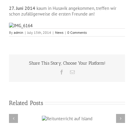
27. Juni 2014
kaum in Husavik angekommen, treffen wir
schon zufälligerweise die ersten Freunde an!
By
admin
|
July 15th, 2014
|
News
|
0 Comments
Share This Story, Choose Your Platform!
Facebook
Email
Related Posts
Reitunterricht auf
Erzählabende mit Eve Barmettler und Ewald
Island
Isenbügel