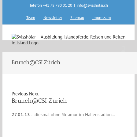
Skip
Telefon +41 78 790 01 20
|
info@svissholar.ch
to
content
Team
Newsletter
Sitemap
Impressum
Brunch@CSI Zürich
Previous
Next
Brunch@CSI Zürich
27.01.13
…diesmal ohne Skramur im Hallenstadion…