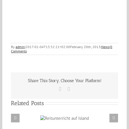
By
admin
|
2017-01-04T13:52:21+02:00
February 20th, 2013
|
News
|
0
Comments
Share This Story, Choose Your Platform!
Facebook
Email
Related Posts
Reitunterricht auf
Erzählabende mit Eve Barmettler und Ewald
Island
Isenbügel