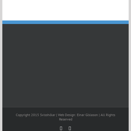
Copyright 2015 Svisshólar | Web Design: Einar Gíslason | All Rights
Reserved
Facebook
Email