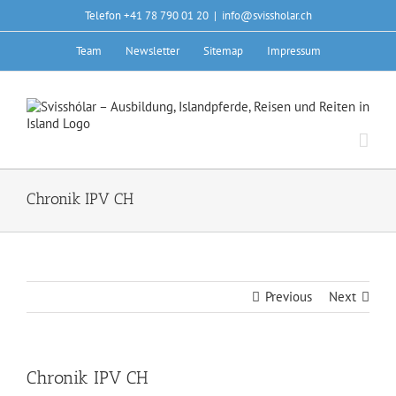
Skip
Telefon +41 78 790 01 20
|
info@svissholar.ch
to
content
Team
Newsletter
Sitemap
Impressum
Chronik IPV CH
Previous
Next
Chronik IPV CH