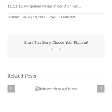
11.12.12
wir graben weiter in den Archiven…
By
admin
|
January 1st, 2013
|
News
|
0 Comments
Share This Story, Choose Your Platform!
Facebook
Email
Related Posts
Reitunterricht auf
Erzählabende mit Eve Barmettler und Ewald
Island
Isenbügel