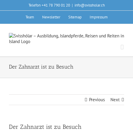
Skip
Telefon +41 78 790 01 20
|
info@svissholar.ch
to
content
Team
Newsletter
Sitemap
Impressum
Der Zahnarzt ist zu Besuch
Previous
Next
Der Zahnarzt ist zu Besuch