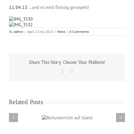
11.04.13
…und es wird fleissig geraspelt!
By
admin
|
April 22nd, 2013
|
News
|
0 Comments
Share This Story, Choose Your Platform!
Facebook
Email
Related Posts
Reitunterricht auf
Erzählabende mit Eve Barmettler und Ewald
Island
Isenbügel