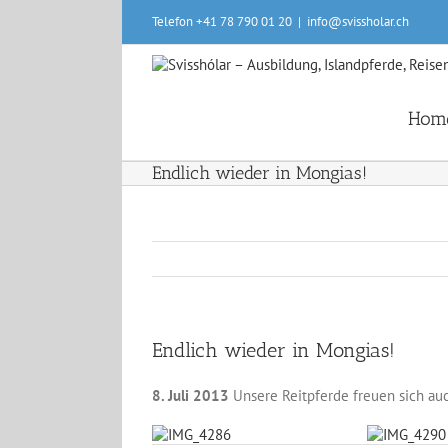
Skip
Telefon +41 78 790 01 20
|
info@svissholar.ch
to
content
Hom
Endlich wieder in Mongias!
Endlich wieder in Mongias!
8. Juli 2013
Unsere Reitpferde freuen sich au