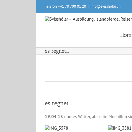
Skip
Telefon +41 78 790 01 20
|
info@svissholar.ch
to
content
Hom
es regnet….
es regnet….
19.04.13
doofes Wetter, aber die Medaillen si