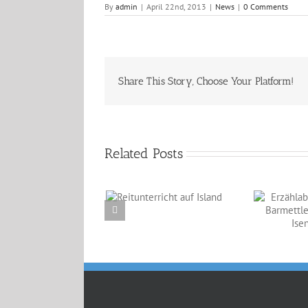
By
admin
|
April 22nd, 2013
|
News
|
0 Comments
Share This Story, Choose Your Platform!
Related Posts
Reitunterricht auf
Erzählabende mit
Island
Eve Barmettler und
Ewald Isenbügel