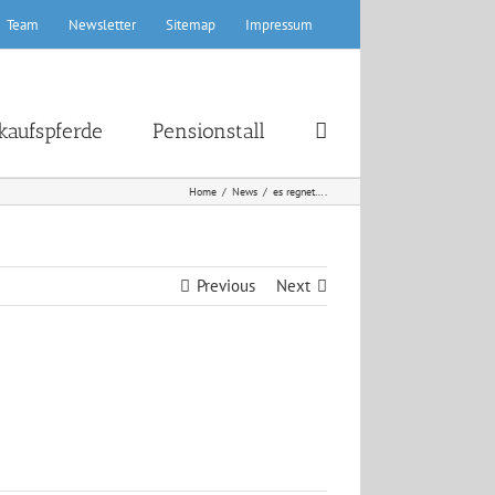
Team
Newsletter
Sitemap
Impressum
kaufspferde
Pensionstall
Home
News
es regnet….
Previous
Next