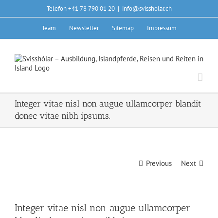
Skip
Telefon +41 78 790 01 20
|
info@svissholar.ch
to
content
Team
Newsletter
Sitemap
Impressum
Integer vitae nisl non augue ullamcorper blandit
donec vitae nibh ipsums.
Previous
Next
Integer vitae nisl non augue ullamcorper