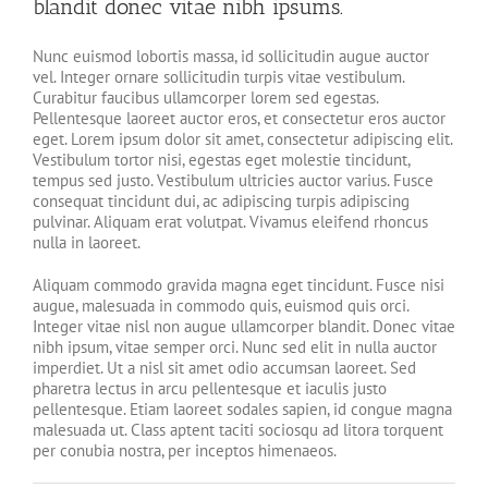
blandit donec vitae nibh ipsums.
Nunc euismod lobortis massa, id sollicitudin augue auctor
vel. Integer ornare sollicitudin turpis vitae vestibulum.
Curabitur faucibus ullamcorper lorem sed egestas.
Pellentesque laoreet auctor eros, et consectetur eros auctor
eget. Lorem ipsum dolor sit amet, consectetur adipiscing elit.
Vestibulum tortor nisi, egestas eget molestie tincidunt,
tempus sed justo. Vestibulum ultricies auctor varius. Fusce
consequat tincidunt dui, ac adipiscing turpis adipiscing
pulvinar. Aliquam erat volutpat. Vivamus eleifend rhoncus
nulla in laoreet.
Aliquam commodo gravida magna eget tincidunt. Fusce nisi
augue, malesuada in commodo quis, euismod quis orci.
Integer vitae nisl non augue ullamcorper blandit. Donec vitae
nibh ipsum, vitae semper orci. Nunc sed elit in nulla auctor
imperdiet. Ut a nisl sit amet odio accumsan laoreet. Sed
pharetra lectus in arcu pellentesque et iaculis justo
pellentesque. Etiam laoreet sodales sapien, id congue magna
malesuada ut. Class aptent taciti sociosqu ad litora torquent
per conubia nostra, per inceptos himenaeos.