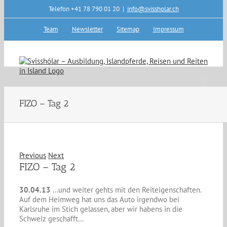
Skip
Telefon +41 78 790 01 20
|
info@svissholar.ch
to
content
Team
Newsletter
Sitemap
Impressum
FIZO – Tag 2
Previous
Next
FIZO – Tag 2
30.04.13
…und weiter gehts mit den Reiteigenschaften.
Auf dem Heimweg hat uns das Auto irgendwo bei
Karlsruhe im Stich gelassen, aber wir habens in die
Schweiz geschafft…