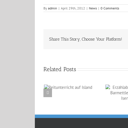
By
admin
|
April 29th, 2012
|
News
|
0 Comments
Share This Story, Choose Your Platform!
Related Posts
Reitunterricht auf
Erzählabende mit
Island
Eve Barmettler und
Ewald Isenbügel