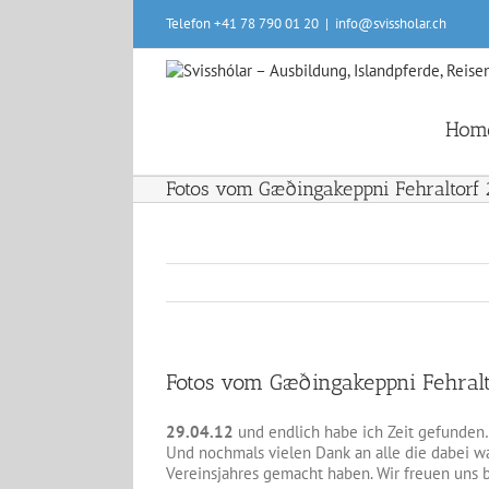
Skip
Telefon +41 78 790 01 20
|
info@svissholar.ch
to
content
Hom
Fotos vom Gæðingakeppni Fehraltorf 20
Fotos vom Gæðingakeppni Fehraltor
29.04.12
und endlich habe ich Zeit gefunden…
Und nochmals vielen Dank an alle die dabei w
Vereinsjahres gemacht haben. Wir freuen uns b