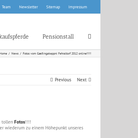
Team
Newsletter
Sitemap
Impressum
kaufspferde
Pensionstall
Home
News
Fotos vom Gæðingakeppni Fehraltorf 2012 online!!!!!
Previous
Next
 tollen
Fotos
!!!!
urnier wiederum zu einem Höhepunkt unseres