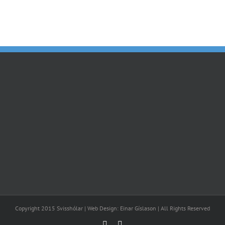
Island
Isenbügel
Copyright 2015 Svisshólar | Web Design: Einar Gíslason | All Rights Reserved
Facebook
Email