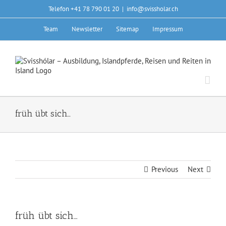
Skip
Telefon +41 78 790 01 20
|
info@svissholar.ch
to
content
Team
Newsletter
Sitemap
Impressum
früh übt sich…
Previous
Next
früh übt sich…