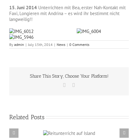
15. Juni 2014
Unterrichten mit Bea, erster Nah-Kontakt mit
Faxi, Longieren mit Andrina – es wird ihr bestimmt nicht
langweilig!!
By
admin
|
July 15th, 2014
|
News
|
0 Comments
Share This Story, Choose Your Platform!
Facebook
Email
Related Posts
Reitunterricht auf
Erzählabende mit Eve Barmettler und Ewald