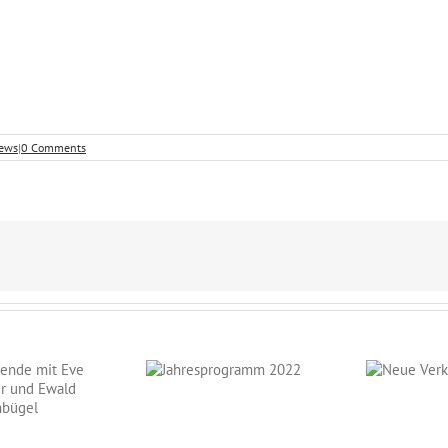
ews
|
0 Comments
Jahresprogramm
Neue
2022
Verkaufspferde