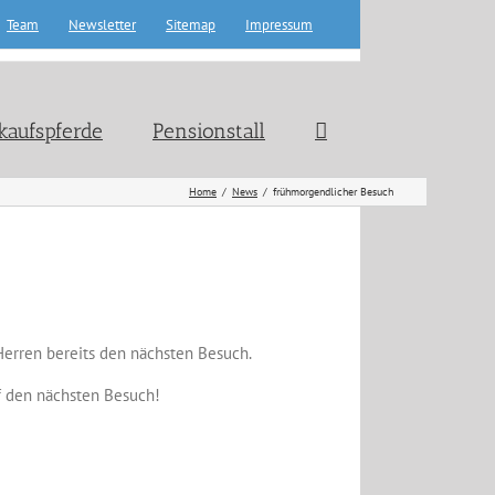
Team
Newsletter
Sitemap
Impressum
kaufspferde
Pensionstall
Home
News
frühmorgendlicher Besuch
Herren bereits den nächsten Besuch.
uf den nächsten Besuch!