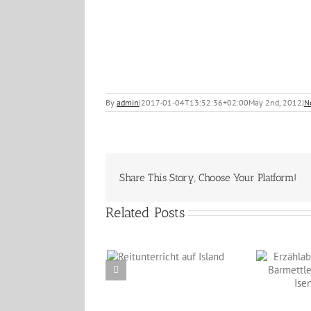
By
admin
|
2017-01-04T13:52:36+02:00
May 2nd, 2012
|
N
Share This Story, Choose Your Platform!
Related Posts
Reitunterricht auf
Erzählabende mit
Island
Eve Barmettler und
Ewald Isenbügel