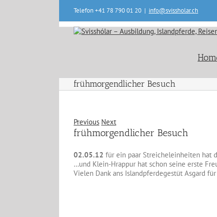
Skip
Telefon +41 78 790 01 20
|
info@svissholar.ch
to
content
Hom
frühmorgendlicher Besuch
Previous
Next
frühmorgendlicher Besuch
02.05.12
für ein paar Streicheleinheiten ha
…und Klein-Hrappur hat schon seine erste Fre
Vielen Dank ans Islandpferdegestüt Asgard fü