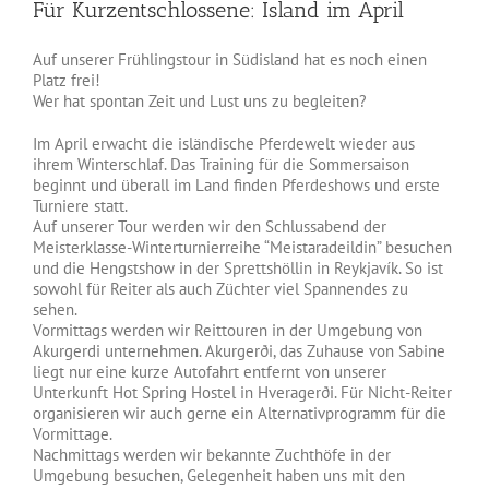
Für Kurzentschlossene: Island im April
Image
Auf unserer Frühlingstour in Südisland hat es noch einen
Platz frei!
Wer hat spontan Zeit und Lust uns zu begleiten?
Im April erwacht die isländische Pferdewelt wieder aus
ihrem Winterschlaf. Das Training für die Sommersaison
beginnt und überall im Land finden Pferdeshows und erste
Turniere statt.
Auf unserer Tour werden wir den Schlussabend der
Meisterklasse-Winterturnierreihe “Meistaradeildin” besuchen
und die Hengstshow in der Sprettshöllin in Reykjavík. So ist
sowohl für Reiter als auch Züchter viel Spannendes zu
sehen.
Vormittags werden wir Reittouren in der Umgebung von
Akurgerdi unternehmen. Akurgerði, das Zuhause von Sabine
liegt nur eine kurze Autofahrt entfernt von unserer
Unterkunft Hot Spring Hostel in Hveragerði. Für Nicht-Reiter
organisieren wir auch gerne ein Alternativprogramm für die
Vormittage.
Nachmittags werden wir bekannte Zuchthöfe in der
Umgebung besuchen, Gelegenheit haben uns mit den