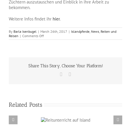
Züchtern auszutauschen und Einblick in ihre Arbeit zu
bekommen.
Weitere Infos findet ihr
hier
.
By
Barla Isenbugel
|
March 26th, 2017
|
Islandpferde
,
News
,
Reiten und
on
Reisen
|
Comments Off
Für
Kurzentschlossene:
Island
im
April
Share This Story, Choose Your Platform!
Facebook
Email
Related Posts
Reitunterricht auf
Neue Verkaufspferde unterwegs in 
Island
Schweiz