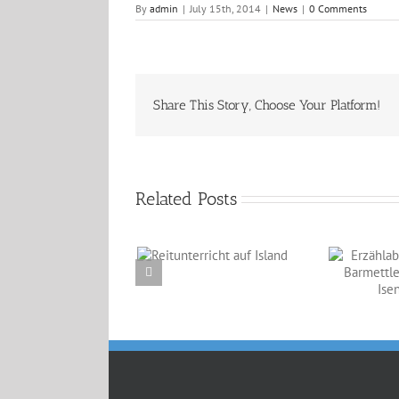
By
admin
|
July 15th, 2014
|
News
|
0 Comments
Share This Story, Choose Your Platform!
Related Posts
Reitunterricht auf
Erzählabende mit
Island
Eve Barmettler und
Ewald Isenbügel