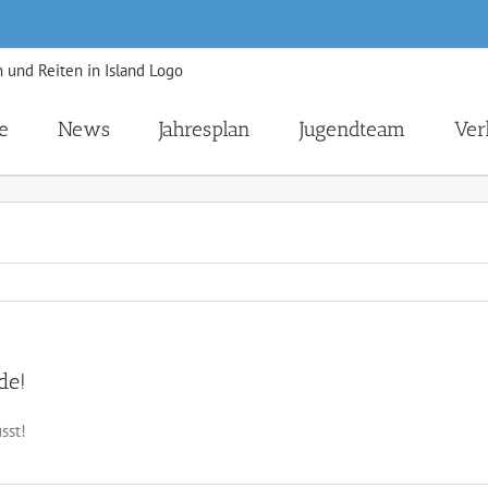
e
News
Jahresplan
Jugendteam
Ver
de!
sst!