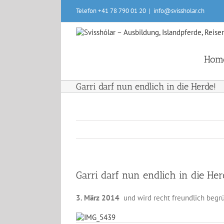
Skip
Telefon +41 78 790 01 20
|
info@svissholar.ch
to
content
Hom
Garri darf nun endlich in die Herde!
Garri darf nun endlich in die Her
3. März 2014
und wird recht freundlich begrü