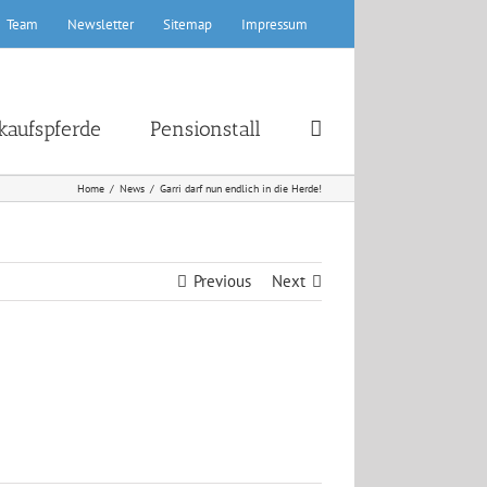
Team
Newsletter
Sitemap
Impressum
kaufspferde
Pensionstall
Home
News
Garri darf nun endlich in die Herde!
Previous
Next