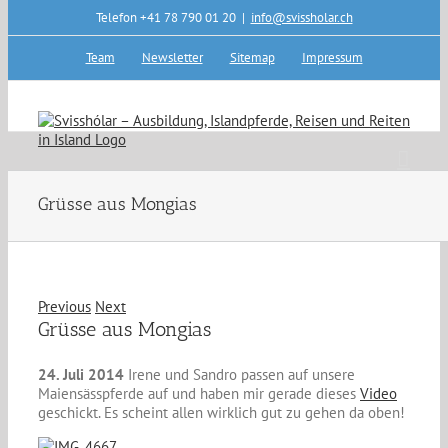
Skip
Telefon +41 78 790 01 20
|
info@svissholar.ch
to
content
Team
Newsletter
Sitemap
Impressum
Grüsse aus Mongias
Previous
Next
Grüsse aus Mongias
24. Juli 2014
Irene und Sandro passen auf unsere
Maiensässpferde auf und haben mir gerade dieses
Video
geschickt. Es scheint allen wirklich gut zu gehen da oben!