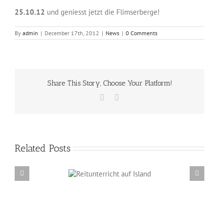
25.10.12
und geniesst jetzt die Flimserberge!
By
admin
|
December 17th, 2012
|
News
|
0 Comments
Share This Story, Choose Your Platform!
Facebook
Email
Related Posts
Reitunterricht auf
Erzählabende mit Eve Barmettler und Ewald
Island
Isenbügel