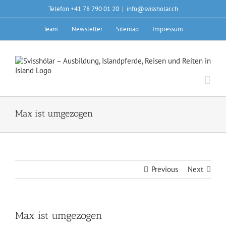
Skip
Telefon +41 78 790 01 20
|
info@svissholar.ch
to
content
Team
Newsletter
Sitemap
Impressum
Max ist umgezogen
Previous
Next
Max ist umgezogen