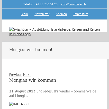
Skip
Telefon +41 78 790 01 20
|
info@svissholar.ch
to
content
Team
Newsletter
Sitemap
Impressum
Mongias wir kommen!
Previous
Next
Mongias wir kommen!
21. August 2013
und jedes Jahr wieder – Sommerweide
auf Mongias