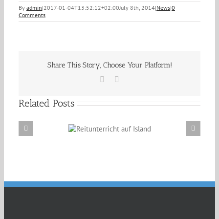
By
admin
|
2017-01-04T13:52:12+02:00
July 8th, 2014
|
News
|
0
Comments
Share This Story, Choose Your Platform!
Facebook
Email
Related Posts
Reitunterricht auf
Erzählabende mit Eve Barmettler und Ewald
Island
Isenbügel