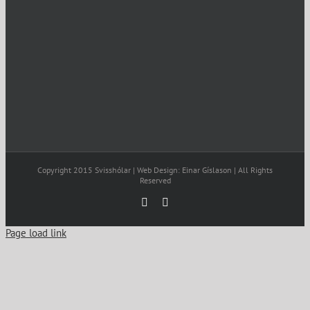
Copyright 2015 Svisshólar | Web Design: Einar Gíslason | All Rights
Reserved
Facebook
Email
Page load link