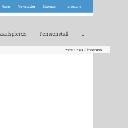
Team
Newsletter
Sitemap
Impressum
kaufspferde
Pensionstall
Home
News
Morgensport