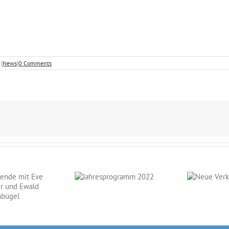
2
|
News
|
0 Comments
Jahresprogramm
Neue
2022
Verkaufspferde