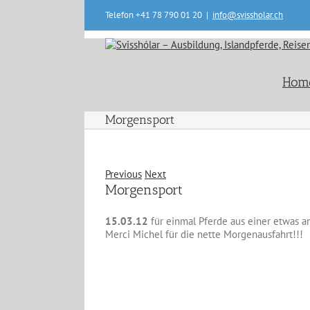
Skip
Telefon +41 78 790 01 20
|
info@svissholar.ch
to
content
Hom
Morgensport
Previous
Next
Morgensport
15.03.12
für einmal Pferde aus einer etwas an
Merci Michel für die nette Morgenausfahrt!!!