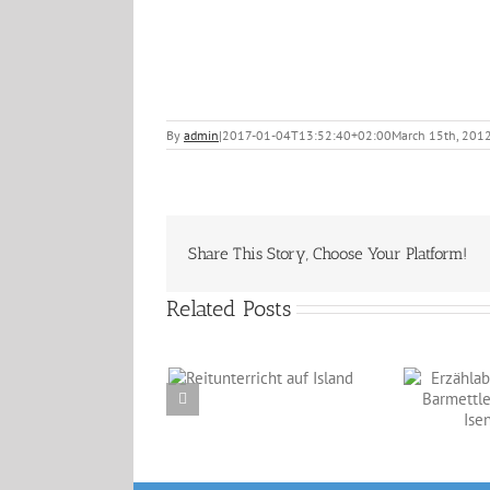
By
admin
|
2017-01-04T13:52:40+02:00
March 15th, 201
Share This Story, Choose Your Platform!
Related Posts
Reitunterricht auf
Erzählabende mit
Island
Eve Barmettler und
Ewald Isenbügel