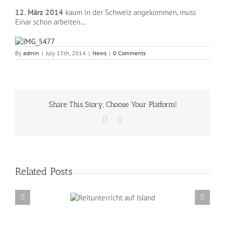
12. März 2014
kaum in der Schweiz angekommen, muss
Einar schon arbeiten…
By
admin
|
July 15th, 2014
|
News
|
0 Comments
Share This Story, Choose Your Platform!
Facebook
Email
Related Posts
Reitunterricht auf
Erzählabende mit Eve Barmettler und Ewald
Island
Isenbügel