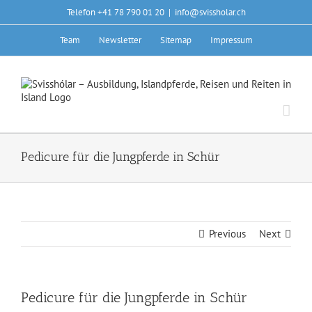
Skip
Telefon +41 78 790 01 20
|
info@svissholar.ch
to
content
Team
Newsletter
Sitemap
Impressum
Pedicure für die Jungpferde in Schür
Previous
Next
Pedicure für die Jungpferde in Schür