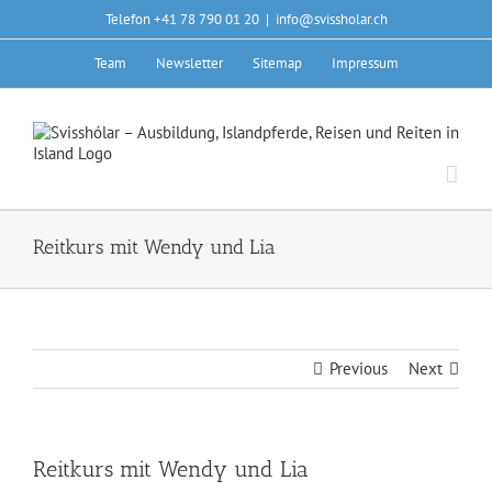
Skip
Telefon +41 78 790 01 20
|
info@svissholar.ch
to
content
Team
Newsletter
Sitemap
Impressum
Reitkurs mit Wendy und Lia
Previous
Next
Reitkurs mit Wendy und Lia