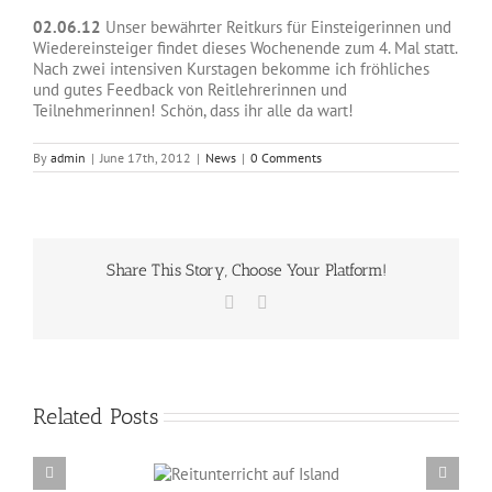
02.06.12
Unser bewährter Reitkurs für Einsteigerinnen und
Wiedereinsteiger findet dieses Wochenende zum 4. Mal statt.
Nach zwei intensiven Kurstagen bekomme ich fröhliches
und gutes Feedback von Reitlehrerinnen und
Teilnehmerinnen! Schön, dass ihr alle da wart!
By
admin
|
June 17th, 2012
|
News
|
0 Comments
Share This Story, Choose Your Platform!
Facebook
Email
Related Posts
Reitunterricht auf
Erzählabende mit Eve Barmettler und Ewald