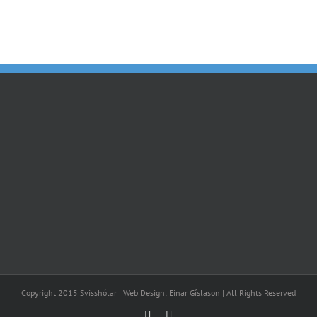
Island
Isenbügel
Copyright 2015 Svisshólar | Web Design: Einar Gíslason | All Rights Reserved
Facebook
Email