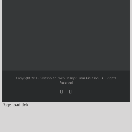
Copyright 2015 Svisshólar | Web Design: Einar Gíslason | All Rights
Reserved
Facebook
Email
Page load link