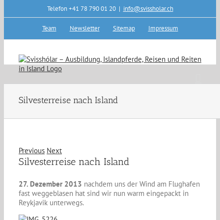
Skip
Telefon +41 78 790 01 20
|
info@svissholar.ch
to
content
Team
Newsletter
Sitemap
Impressum
Silvesterreise nach Island
Previous
Next
Silvesterreise nach Island
27. Dezember 2013
nachdem uns der Wind am Flughafen
fast weggeblasen hat sind wir nun warm eingepackt in
Reykjavik unterwegs.