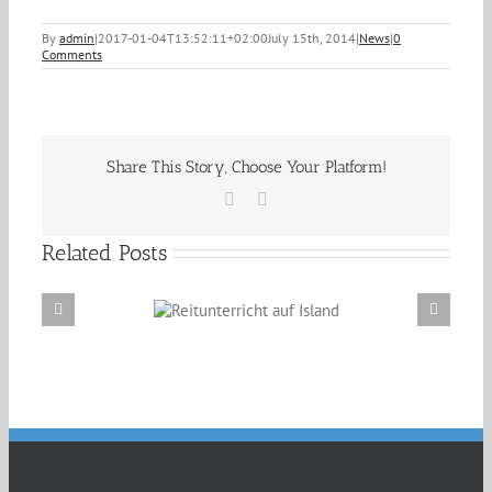
By
admin
|
2017-01-04T13:52:11+02:00
July 15th, 2014
|
News
|
0
Comments
Share This Story, Choose Your Platform!
Facebook
Email
Related Posts
Reitunterricht auf
Erzählabende mit Eve Barmettler und Ewald
Island
Isenbügel