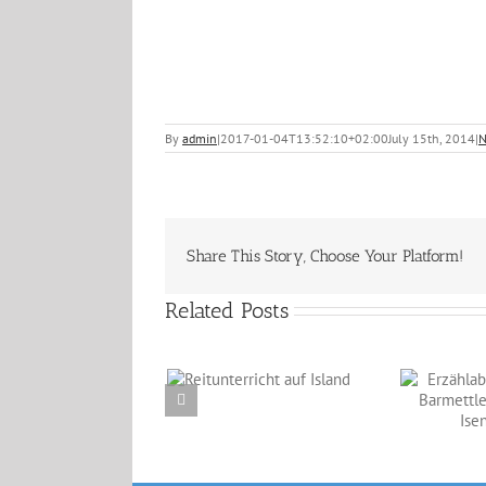
By
admin
|
2017-01-04T13:52:10+02:00
July 15th, 2014
|
N
Share This Story, Choose Your Platform!
Related Posts
Reitunterricht auf
Erzählabende mit
Island
Eve Barmettler und
Ewald Isenbügel