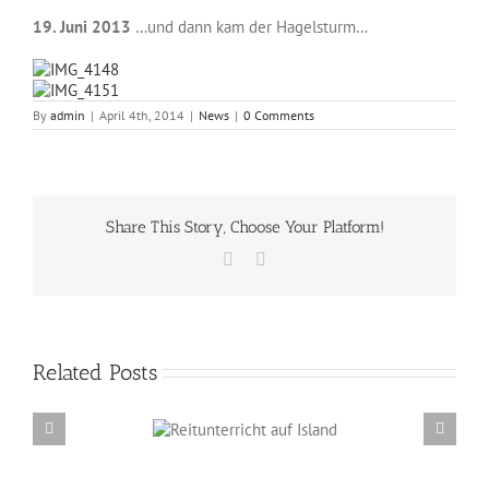
19. Juni 2013
…und dann kam der Hagelsturm…
By
admin
|
April 4th, 2014
|
News
|
0 Comments
Share This Story, Choose Your Platform!
Facebook
Email
Related Posts
Reitunterricht auf
Erzählabende mit Eve Barmettler und Ewald
Island
Isenbügel