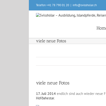
Skip
Telefon +41 78 790 01 20
|
info@svissholar.ch
to
content
Hom
viele neue Fotos
viele neue Fotos
17. Juli 2014
endlich sind auch wieder neue Fo
Höfðahestar
.