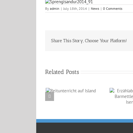
By
admin
|
July 18th, 2014
|
News
|
0 Comments
Share This Story, Choose Your Platform!
Related Posts
Reitunterricht auf
Erzählabende mit
Island
Eve Barmettler und
Ewald Isenbügel