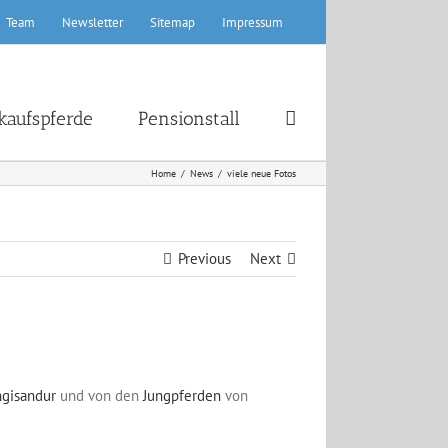
Team
Newsletter
Sitemap
Impressum
kaufspferde
Pensionstall
Home
News
viele neue Fotos
Previous
Next
gisandur
und von den
Jungpferden
von