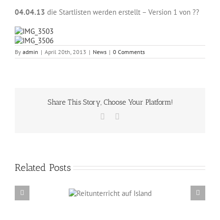
04.04.13
die Startlisten werden erstellt – Version 1 von ??
By
admin
|
April 20th, 2013
|
News
|
0 Comments
Share This Story, Choose Your Platform!
Facebook
Email
Related Posts
Reitunterricht auf
Erzählabende mit Eve Barmettler und Ewald
Island
Isenbügel