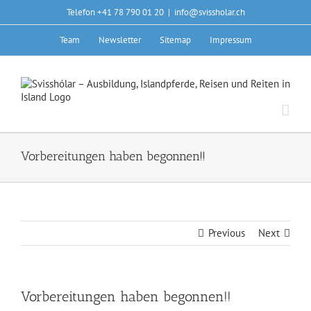
Skip
Telefon +41 78 790 01 20
|
info@svissholar.ch
to
content
Team
Newsletter
Sitemap
Impressum
Vorbereitungen haben begonnen!!
Previous
Next
Vorbereitungen haben begonnen!!