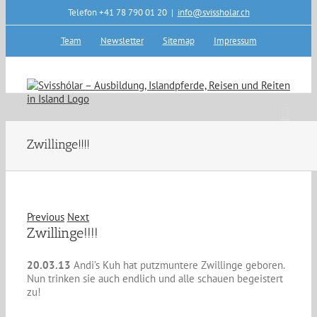
Skip
Telefon +41 78 790 01 20
|
info@svissholar.ch
to
content
Team
Newsletter
Sitemap
Impressum
Zwillinge!!!!
Previous
Next
Zwillinge!!!!
20.03.13
Andi’s Kuh hat putzmuntere Zwillinge geboren.
Nun trinken sie auch endlich und alle schauen begeistert
zu!