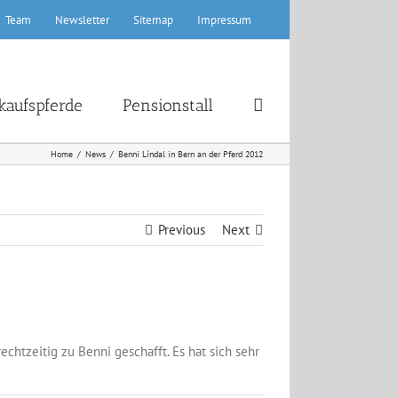
Team
Newsletter
Sitemap
Impressum
kaufspferde
Pensionstall
Home
News
Benni Líndal in Bern an der Pferd 2012
Previous
Next
htzeitig zu Benni geschafft. Es hat sich sehr