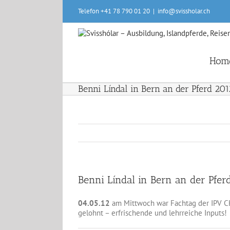
Skip
Telefon +41 78 790 01 20
|
info@svissholar.ch
to
content
Hom
Benni Líndal in Bern an der Pferd 201
Benni Líndal in Bern an der Pfer
04.05.12
am Mittwoch war Fachtag der IPV CH 
gelohnt – erfrischende und lehrreiche Inputs!