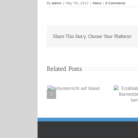
By
admin
|
May 7th, 2012
|
News
|
0 Comments
Share This Story, Choose Your Platform!
Related Posts
Reitunterricht auf
Erzählabende mit
Island
Eve Barmettler und
Ewald Isenbügel