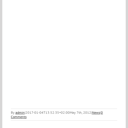
By
admin
|
2017-01-04T13:52:35+02:00
May 7th, 2012
|
News
|
0
Comments