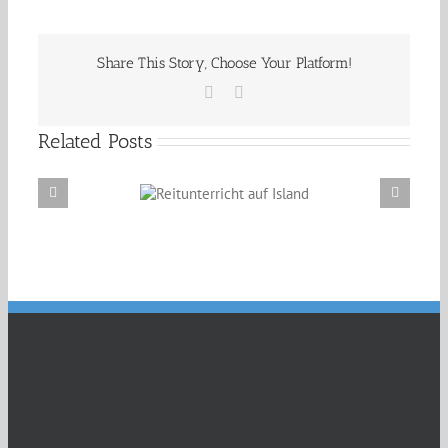
Share This Story, Choose Your Platform!
Facebook
Email
Related Posts
Reitunterricht auf
Erzählabende mit Eve Barmettler und Ewald
Island
Isenbügel