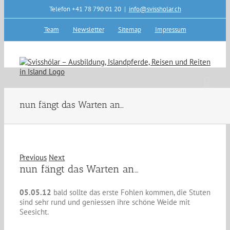
Skip
Telefon +41 78 790 01 20
|
info@svissholar.ch
to
content
Team
Newsletter
Sitemap
Impressum
nun fängt das Warten an…
Previous
Next
nun fängt das Warten an…
05.05.12
bald sollte das erste Fohlen kommen, die Stuten
sind sehr rund und geniessen ihre schöne Weide mit
Seesicht.