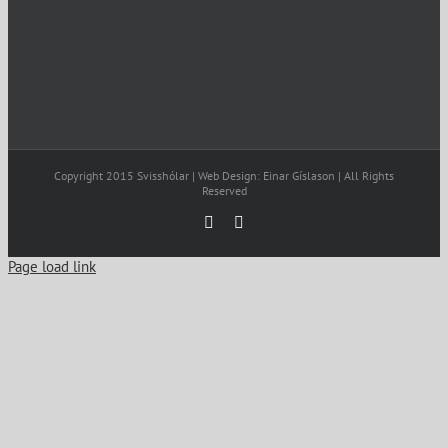
Copyright 2015 Svisshólar | Web Design: Einar Gíslason | All Rights
Reserved
Facebook
Email
Page load link