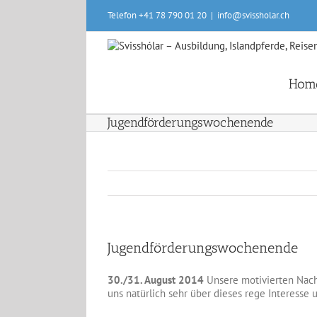
Skip
Telefon +41 78 790 01 20
|
info@svissholar.ch
to
content
Hom
Jugendförderungswochenende
Jugendförderungswochenende
30./31. August 2014
Unsere motivierten Nach
uns natürlich sehr über dieses rege Interess