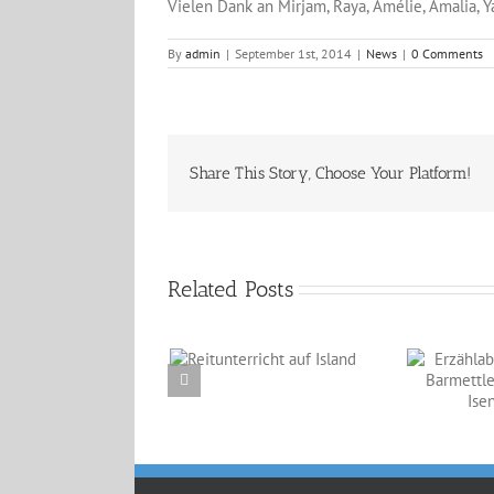
Vielen Dank an Mirjam, Raya, Amélie, Amalia,
By
admin
|
September 1st, 2014
|
News
|
0 Comments
Share This Story, Choose Your Platform!
Related Posts
Reitunterricht auf
Erzählabende mit
Island
Eve Barmettler und
Ewald Isenbügel