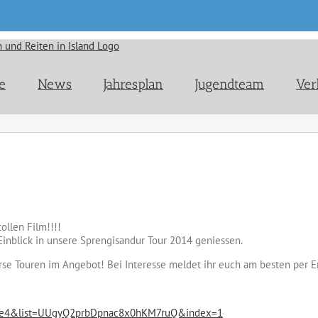
e
News
Jahresplan
Jugendteam
Ver
ollen Film!!!!
Einblick in unsere Sprengisandur Tour 2014 geniessen.
rse Touren im Angebot! Bei Interesse meldet ihr euch am besten per E
e4&list=
UUgyQ2prbDpnac8x0hKM7ruQ&
index=1