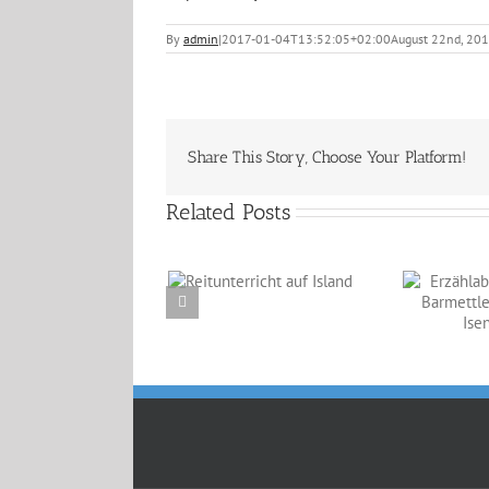
By
admin
|
2017-01-04T13:52:05+02:00
August 22nd, 20
Share This Story, Choose Your Platform!
Related Posts
Reitunterricht auf
Erzählabende mit
Island
Eve Barmettler und
Ewald Isenbügel