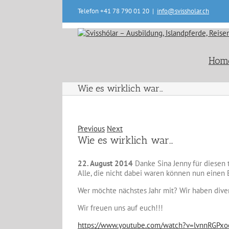
Skip
Telefon +41 78 790 01 20
|
info@svissholar.ch
to
content
Hom
Wie es wirklich war…
Previous
Next
Wie es wirklich war…
22. August 2014
Danke Sina Jenny für diesen t
Alle, die nicht dabei waren können nun einen 
Wer möchte nächstes Jahr mit? Wir haben dive
Wir freuen uns auf euch!!!
https://www.youtube.com/watch?
v=lvnnRGPxo