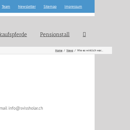
Team
Newsletter
Sitemap
Impressum
kaufspferde
Pensionstall
Home
News
Wie es wirklich war…
mail info@svissholar.ch