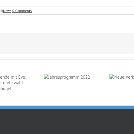
14
|
News
|
0 Comments
Jahresprogramm
Neue
2022
Verkaufspferde