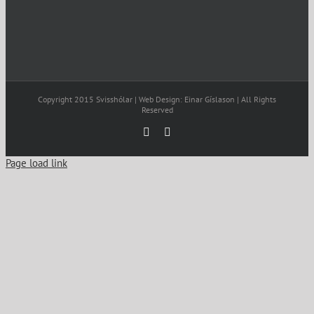
Copyright 2015 Svisshólar | Web Design: Einar Gíslason | All Rights
Reserved
Facebook
Email
Page load link