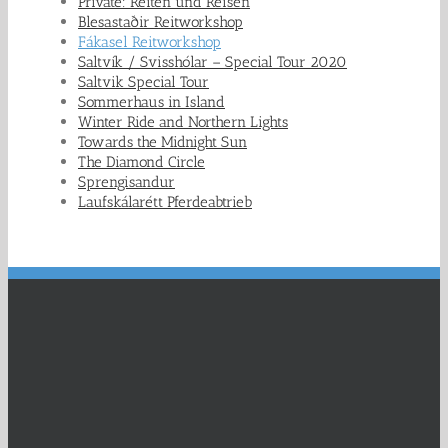
Private: Reiten und Reisen
Blesastaðir Reitworkshop
Fákasel Reitworkshop
Saltvík / Svisshólar – Special Tour 2020
Saltvik Special Tour
Sommerhaus in Island
Winter Ride and Northern Lights
Towards the Midnight Sun
The Diamond Circle
Sprengisandur
Laufskálarétt Pferdeabtrieb